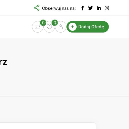
Obserwuj nas na:
0
0
Dodaj Ofertę
rz