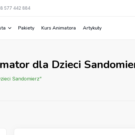
8 577 442 884
sta
Pakiety
Kurs Animatora
Artykuły
mator dla Dzieci Sandomie
Dzieci Sandomierz”