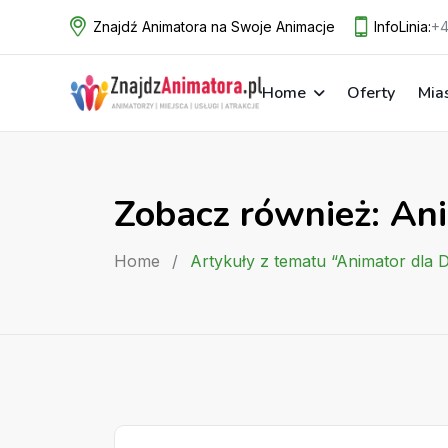
Skip
Znajdź Animatora na Swoje Animacje
InfoLinia:
+4
to
content
Home
Oferty
Mia
Zobacz również: Ani
Home
/
Artykuły z tematu “Animator dla 