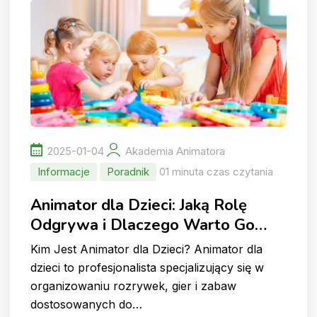
2025-01-04
Akademia Animatora
Informacje
Poradnik
01 minuta czas czytania
Animator dla Dzieci: Jaką Rolę
Odgrywa i Dlaczego Warto Go
Wynająć?
Kim Jest Animator dla Dzieci? Animator dla
dzieci to profesjonalista specjalizujący się w
organizowaniu rozrywek, gier i zabaw
dostosowanych do…