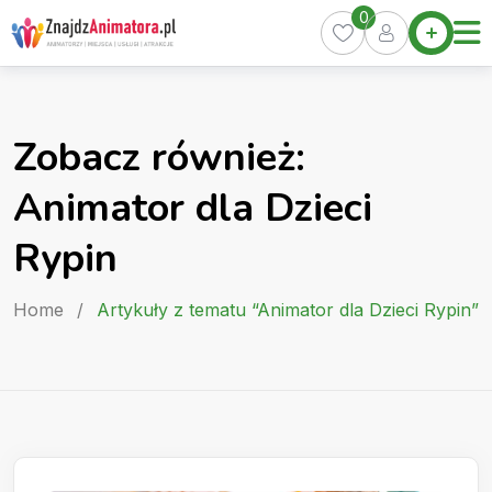
Skip
0
Home
to
Oferty
content
Miasta
0
Zobacz również:
Pakiety
Animator dla Dzieci
Kurs
Animatora
Rypin
Artykuły
Home
/
Artykuły z tematu “Animator dla Dzieci Rypin”