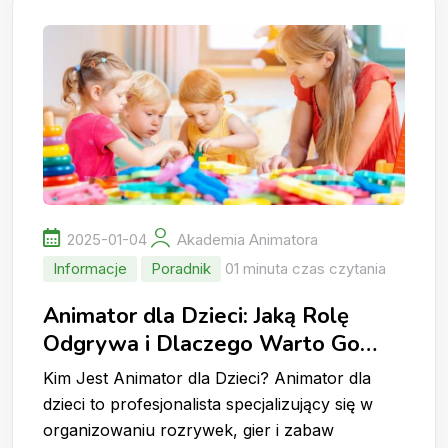
2025-01-04
Akademia Animatora
Informacje
Poradnik
01 minuta czas czytania
Animator dla Dzieci: Jaką Rolę
Odgrywa i Dlaczego Warto Go
Wynająć?
Kim Jest Animator dla Dzieci? Animator dla
dzieci to profesjonalista specjalizujący się w
organizowaniu rozrywek, gier i zabaw