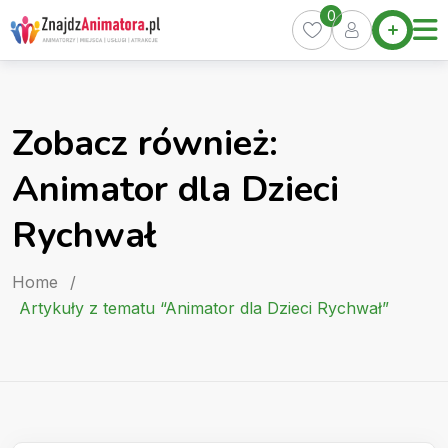
Skip
0
Home
to
Oferty
content
Miasta
0
Zobacz również:
Pakiety
Animator dla Dzieci
Kurs
Animatora
Rychwał
Artykuły
Home
/
Artykuły z tematu “Animator dla Dzieci Rychwał”