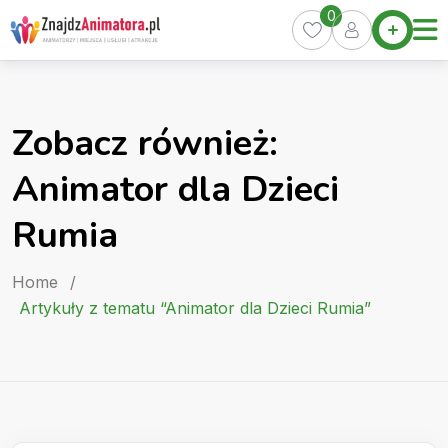
Skip
0
Home
to
Oferty
content
Miasta
0
Zobacz również:
Pakiety
Animator dla Dzieci
Kurs
Animatora
Rumia
Artykuły
Home
/
Artykuły z tematu “Animator dla Dzieci Rumia”