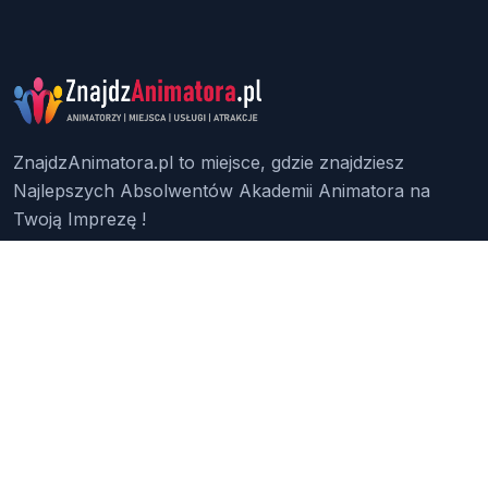
ZnajdzAnimatora.pl to miejsce, gdzie znajdziesz
Najlepszych Absolwentów Akademii Animatora na
Twoją Imprezę !
Znajdź Animatora
O Nas