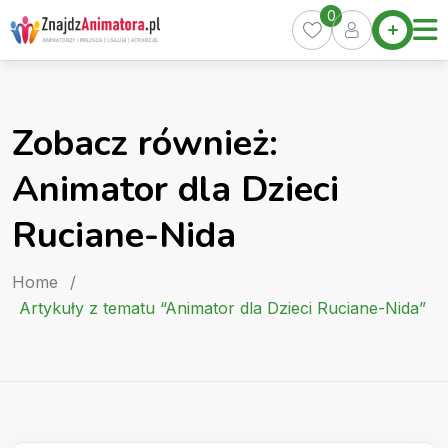
Skip
0
Home
to
Oferty
content
Miasta
0
Zobacz również:
Pakiety
Animator dla Dzieci
Kurs
Animatora
Ruciane-Nida
Artykuły
Home
/
Artykuły z tematu “Animator dla Dzieci Ruciane-Nida”