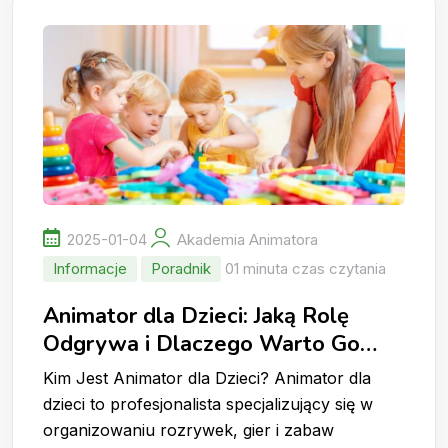
2025-01-04
Akademia Animatora
Informacje
Poradnik
01 minuta czas czytania
Animator dla Dzieci: Jaką Rolę
Odgrywa i Dlaczego Warto Go
Wynająć?
Kim Jest Animator dla Dzieci? Animator dla
dzieci to profesjonalista specjalizujący się w
organizowaniu rozrywek, gier i zabaw