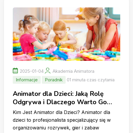
2025-01-04
Akademia Animatora
Informacje
Poradnik
01 minuta czas czytania
Animator dla Dzieci: Jaką Rolę
Odgrywa i Dlaczego Warto Go
Wynająć?
Kim Jest Animator dla Dzieci? Animator dla
dzieci to profesjonalista specjalizujący się w
organizowaniu rozrywek, gier i zabaw