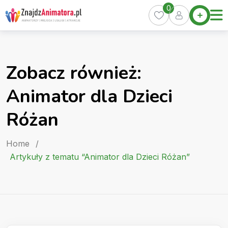
Skip
0
Home
to
Oferty
content
Miasta
0
Zobacz również:
Pakiety
Animator dla Dzieci
Kurs
Animatora
Różan
Artykuły
Home
/
Artykuły z tematu “Animator dla Dzieci Różan”