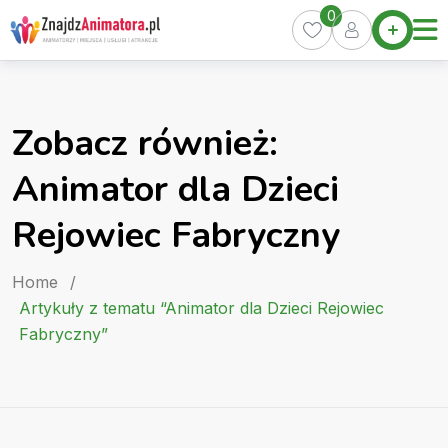
Skip
0
Home
to
Oferty
content
Miasta
0
Zobacz również:
Pakiety
Animator dla Dzieci
Kurs
Animatora
Rejowiec Fabryczny
Artykuły
Home
/
Artykuły z tematu “Animator dla Dzieci Rejowiec
Fabryczny”