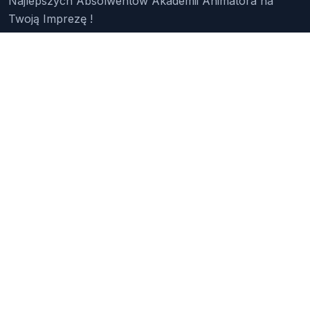
Najlepszych Absolwentów Akademii Animatora na
Twoją Imprezę !
Znajdź Animatora
O Nas
Pakiety
Faq
Reklama
Kontakt