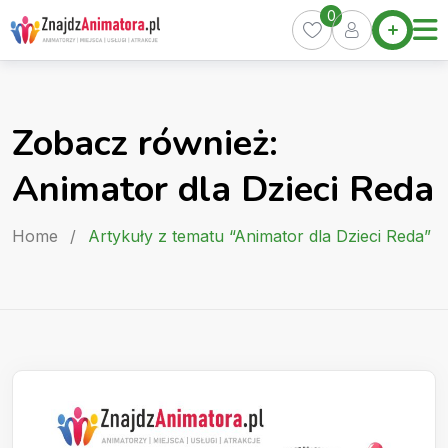
Skip
0
Home
to
Oferty
content
Miasta
0
Zobacz również:
Pakiety
Animator dla Dzieci Reda
Kurs
Animatora
Home
/
Artykuły z tematu “Animator dla Dzieci Reda”
Artykuły