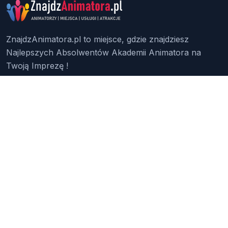
ZnajdzAnimatora.pl to miejsce, gdzie znajdziesz
Najlepszych Absolwentów Akademii Animatora na
Twoją Imprezę !
Znajdź Animatora
O Nas
Pakiety
Faq