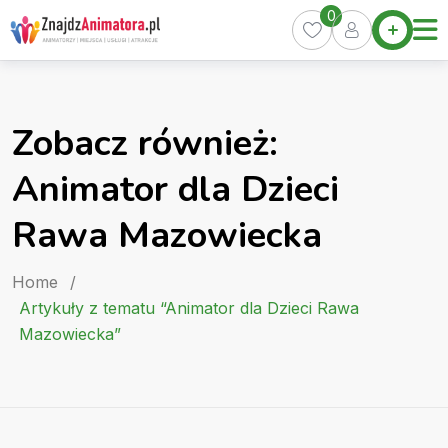
Skip
0
Home
to
Oferty
content
Miasta
0
Zobacz również:
Pakiety
Animator dla Dzieci
Kurs
Animatora
Rawa Mazowiecka
Artykuły
Home
/
Artykuły z tematu “Animator dla Dzieci Rawa
Mazowiecka”