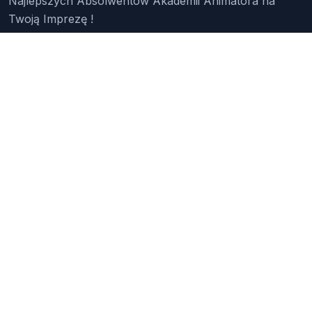
Najlepszych Absolwentów Akademii Animatora na
Twoją Imprezę !
Znajdź Animatora
O Nas
Pakiety
Faq
Reklama
Kontakt