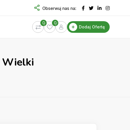
Obserwuj nas na:
0
0
Dodaj Ofertę
 Wielki