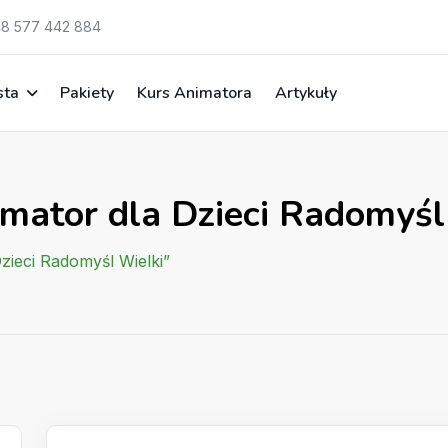
8 577 442 884
sta
Pakiety
Kurs Animatora
Artykuły
imator dla Dzieci Radomyśl
zieci Radomyśl Wielki”