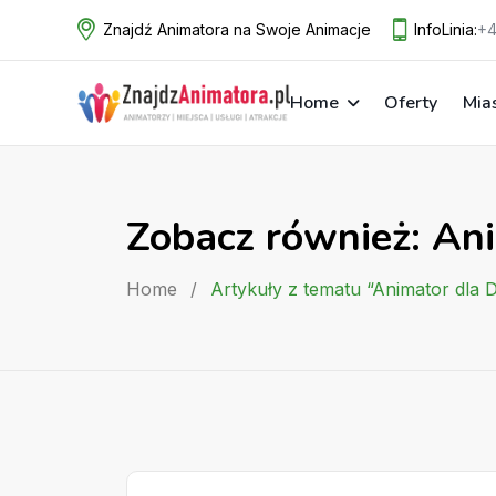
Skip
Znajdź Animatora na Swoje Animacje
InfoLinia:
+4
to
content
Home
Oferty
Mia
Zobacz również: An
Home
/
Artykuły z tematu “Animator dla D