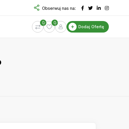
Obserwuj nas na:
0
0
Dodaj Ofertę
o