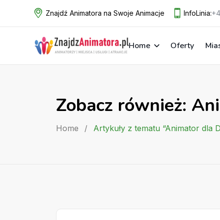
Skip
Znajdź Animatora na Swoje Animacje
InfoLinia:
+4
to
content
Home
Oferty
Mia
Zobacz również: An
Home
/
Artykuły z tematu “Animator dla 