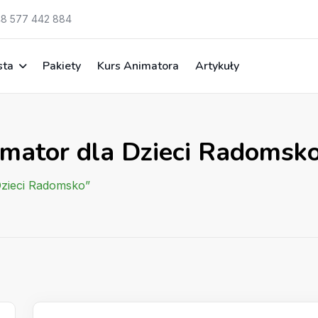
8 577 442 884
sta
Pakiety
Kurs Animatora
Artykuły
imator dla Dzieci Radomsk
Dzieci Radomsko”