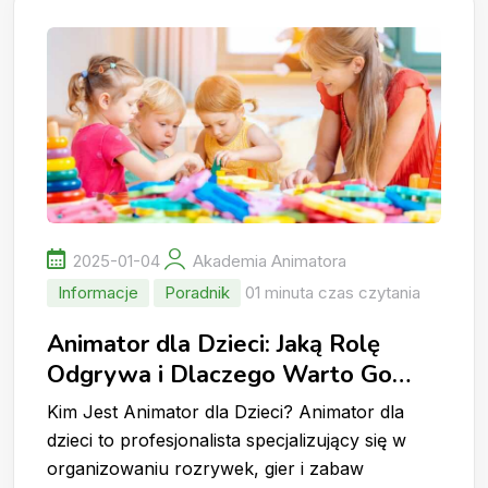
2025-01-04
Akademia Animatora
Informacje
Poradnik
01 minuta czas czytania
Animator dla Dzieci: Jaką Rolę
Odgrywa i Dlaczego Warto Go
Wynająć?
Kim Jest Animator dla Dzieci? Animator dla
dzieci to profesjonalista specjalizujący się w
organizowaniu rozrywek, gier i zabaw