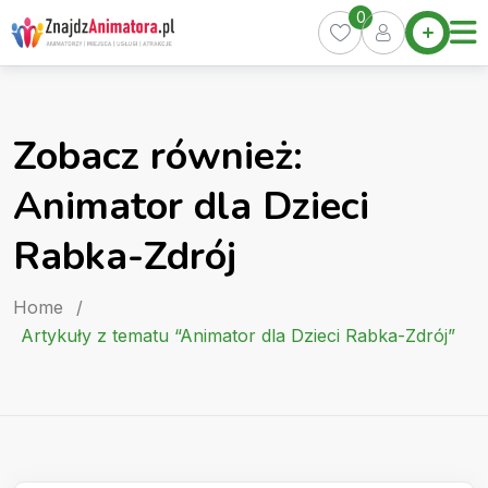
Skip
0
Home
to
Oferty
content
Miasta
0
Zobacz również:
Pakiety
Animator dla Dzieci
Kurs
Animatora
Rabka-Zdrój
Artykuły
Home
/
Artykuły z tematu “Animator dla Dzieci Rabka-Zdrój”