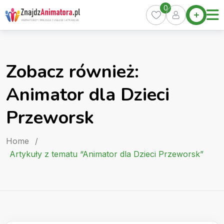
Skip
0
Home
to
Oferty
content
Miasta
0
Zobacz również:
Pakiety
Animator dla Dzieci
Kurs
Animatora
Przeworsk
Artykuły
Home
/
Artykuły z tematu “Animator dla Dzieci Przeworsk”