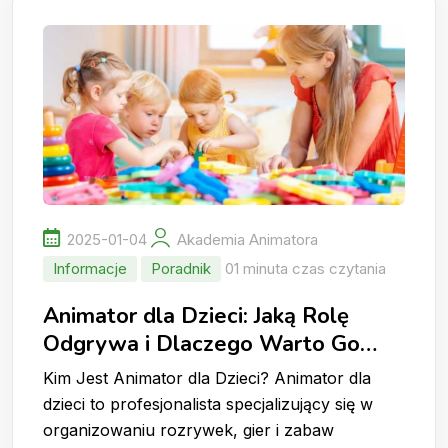
2025-01-04
Akademia Animatora
Informacje
Poradnik
01 minuta czas czytania
Animator dla Dzieci: Jaką Rolę
Odgrywa i Dlaczego Warto Go
Wynająć?
Kim Jest Animator dla Dzieci? Animator dla
dzieci to profesjonalista specjalizujący się w
organizowaniu rozrywek, gier i zabaw