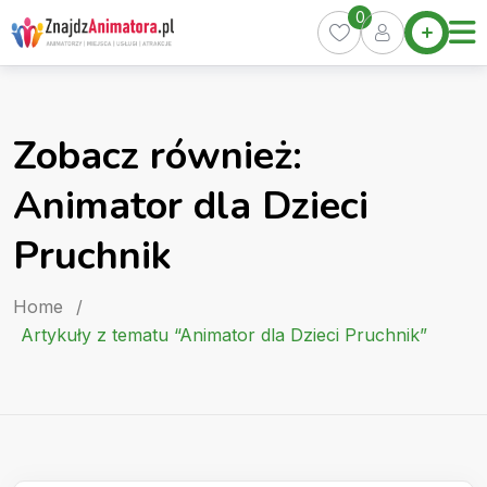
Skip
0
Home
to
Oferty
content
Miasta
0
Zobacz również:
Pakiety
Animator dla Dzieci
Kurs
Animatora
Pruchnik
Artykuły
Home
/
Artykuły z tematu “Animator dla Dzieci Pruchnik”