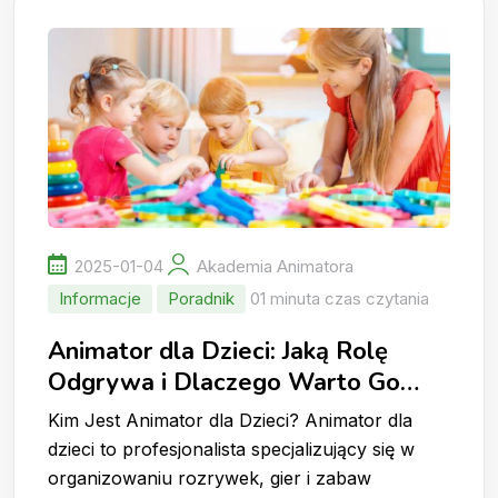
2025-01-04
Akademia Animatora
Informacje
Poradnik
01 minuta czas czytania
Animator dla Dzieci: Jaką Rolę
Odgrywa i Dlaczego Warto Go
Wynająć?
Kim Jest Animator dla Dzieci? Animator dla
dzieci to profesjonalista specjalizujący się w
organizowaniu rozrywek, gier i zabaw