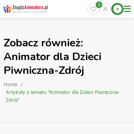
Skip
0
Home
to
Oferty
content
Miasta
0
Zobacz również:
Pakiety
Animator dla Dzieci
Kurs
Animatora
Piwniczna-Zdrój
Artykuły
Home
/
Artykuły z tematu “Animator dla Dzieci Piwniczna-
Zdrój”