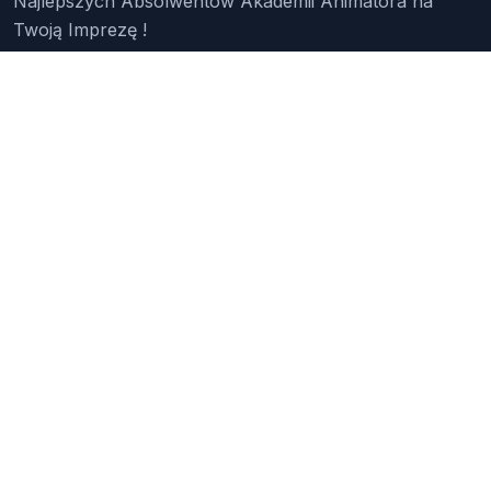
Najlepszych Absolwentów Akademii Animatora na
Twoją Imprezę !
Znajdź Animatora
O Nas
Pakiety
Faq
Reklama
Kontakt