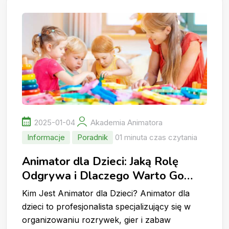
2025-01-04
Akademia Animatora
Informacje
Poradnik
01 minuta czas czytania
Animator dla Dzieci: Jaką Rolę
Odgrywa i Dlaczego Warto Go
Wynająć?
Kim Jest Animator dla Dzieci? Animator dla
dzieci to profesjonalista specjalizujący się w
organizowaniu rozrywek, gier i zabaw