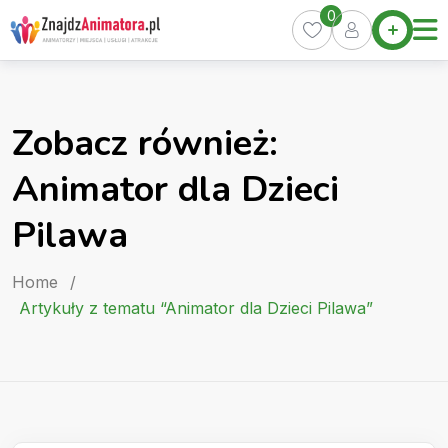
Skip
0
Home
to
Oferty
content
Miasta
0
Zobacz również:
Pakiety
Animator dla Dzieci
Kurs
Animatora
Pilawa
Artykuły
Home
/
Artykuły z tematu “Animator dla Dzieci Pilawa”