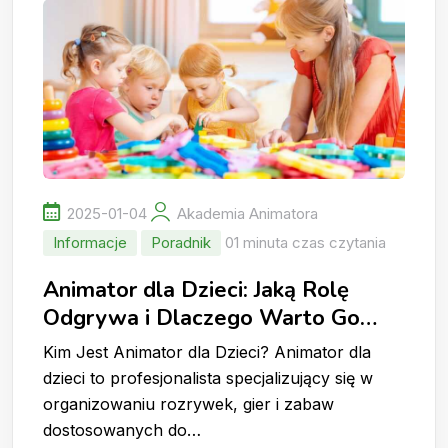
2025-01-04
Akademia Animatora
Informacje
Poradnik
01 minuta czas czytania
Animator dla Dzieci: Jaką Rolę
Odgrywa i Dlaczego Warto Go
Wynająć?
Kim Jest Animator dla Dzieci? Animator dla
dzieci to profesjonalista specjalizujący się w
organizowaniu rozrywek, gier i zabaw
dostosowanych do…