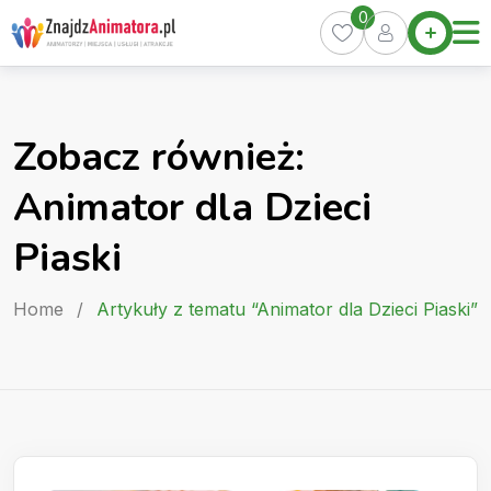
Skip
0
Home
to
Oferty
content
Miasta
0
Zobacz również:
Pakiety
Animator dla Dzieci
Kurs
Animatora
Piaski
Artykuły
Home
/
Artykuły z tematu “Animator dla Dzieci Piaski”