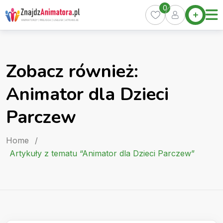
Skip
0
Home
to
Oferty
content
Miasta
0
Zobacz również:
Pakiety
Animator dla Dzieci
Kurs
Animatora
Parczew
Artykuły
Home
/
Artykuły z tematu “Animator dla Dzieci Parczew”