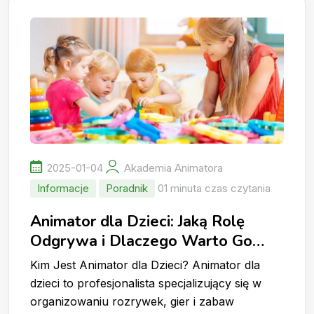
2025-01-04
Akademia Animatora
Informacje
Poradnik
01 minuta czas czytania
Animator dla Dzieci: Jaką Rolę
Odgrywa i Dlaczego Warto Go
Wynająć?
Kim Jest Animator dla Dzieci? Animator dla
dzieci to profesjonalista specjalizujący się w
organizowaniu rozrywek, gier i zabaw