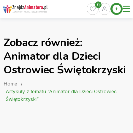
Skip
0
Home
to
Oferty
content
Miasta
0
Zobacz również:
Pakiety
Animator dla Dzieci
Kurs
Animatora
Ostrowiec Świętokrzyski
Artykuły
Home
/
Artykuły z tematu “Animator dla Dzieci Ostrowiec
Świętokrzyski”