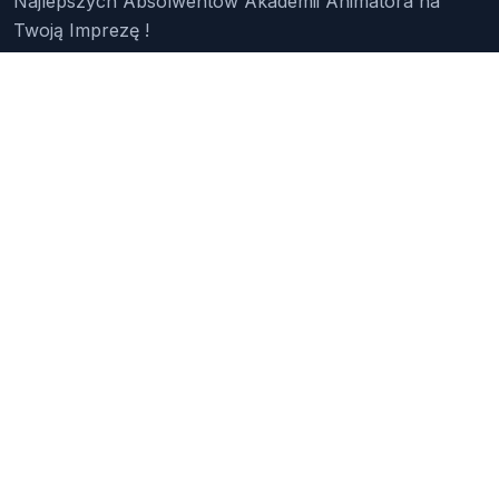
Najlepszych Absolwentów Akademii Animatora na
Twoją Imprezę !
Znajdź Animatora
O Nas
Pakiety
Faq
Reklama
Kontakt