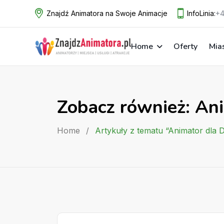
Skip
Znajdź Animatora na Swoje Animacje
InfoLinia:
+4
to
content
Home
Oferty
Mia
Zobacz również: Ani
Home
/
Artykuły z tematu “Animator dla D