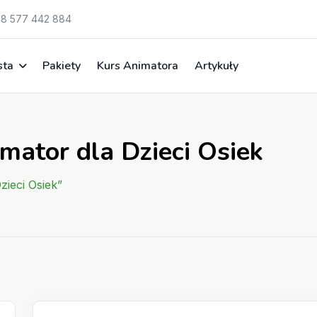
8 577 442 884
sta
Pakiety
Kurs Animatora
Artykuły
mator dla Dzieci Osiek
zieci Osiek”