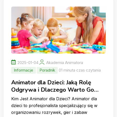
2025-01-04
Akademia Animatora
Informacje
Poradnik
01 minuta czas czytania
Animator dla Dzieci: Jaką Rolę
Odgrywa i Dlaczego Warto Go
Wynająć?
Kim Jest Animator dla Dzieci? Animator dla
dzieci to profesjonalista specjalizujący się w
organizowaniu rozrywek, gier i zabaw