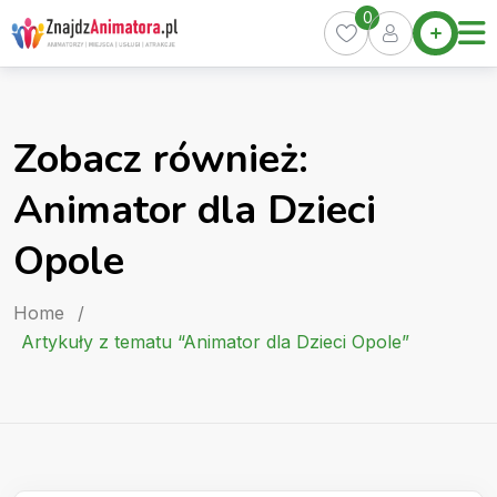
Skip
0
Home
to
Oferty
content
Miasta
0
Zobacz również:
Pakiety
Animator dla Dzieci
Kurs
Animatora
Opole
Artykuły
Home
/
Artykuły z tematu “Animator dla Dzieci Opole”