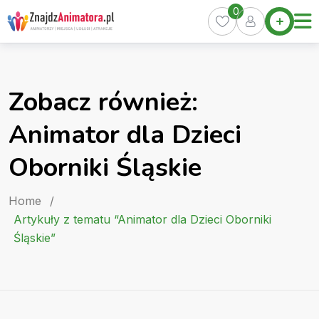
Skip
0
Home
to
Oferty
content
Miasta
0
Zobacz również:
Pakiety
Animator dla Dzieci
Kurs
Animatora
Oborniki Śląskie
Artykuły
Home
/
Artykuły z tematu “Animator dla Dzieci Oborniki
Śląskie”