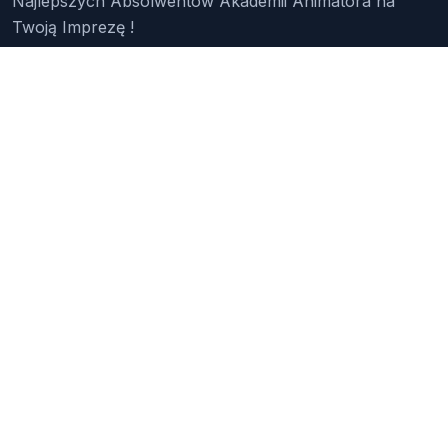
Najlepszych Absolwentów Akademii Animatora na
Twoją Imprezę !
Znajdź Animatora
O Nas
Pakiety
Faq
Reklama
Kontakt