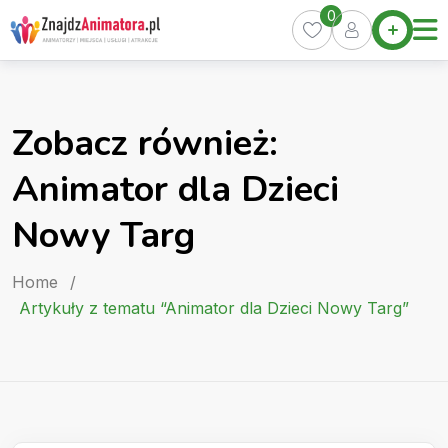
Skip
0
Home
to
Oferty
content
Miasta
0
Zobacz również:
Pakiety
Animator dla Dzieci
Kurs
Animatora
Nowy Targ
Artykuły
Home
/
Artykuły z tematu “Animator dla Dzieci Nowy Targ”