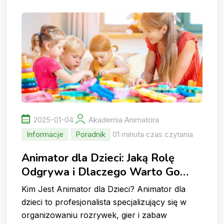
2025-01-04
Akademia Animatora
Informacje
Poradnik
01 minuta czas czytania
Animator dla Dzieci: Jaką Rolę
Odgrywa i Dlaczego Warto Go
Wynająć?
Kim Jest Animator dla Dzieci? Animator dla
dzieci to profesjonalista specjalizujący się w
organizowaniu rozrywek, gier i zabaw