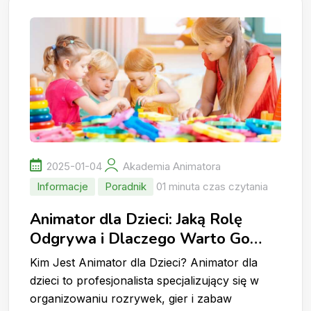
2025-01-04
Akademia Animatora
Informacje
Poradnik
01 minuta czas czytania
Animator dla Dzieci: Jaką Rolę
Odgrywa i Dlaczego Warto Go
Wynająć?
Kim Jest Animator dla Dzieci? Animator dla
dzieci to profesjonalista specjalizujący się w
organizowaniu rozrywek, gier i zabaw