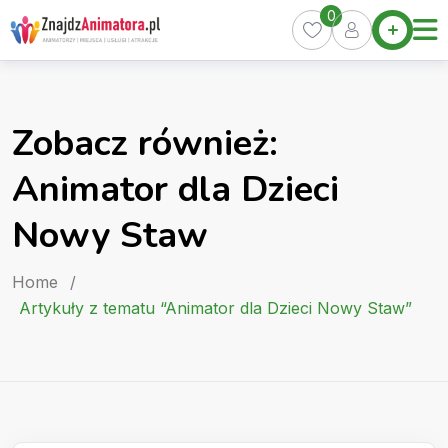
Skip
0
Home
to
Oferty
content
Miasta
0
Zobacz również:
Pakiety
Animator dla Dzieci
Kurs
Animatora
Nowy Staw
Artykuły
Home
/
Artykuły z tematu “Animator dla Dzieci Nowy Staw”