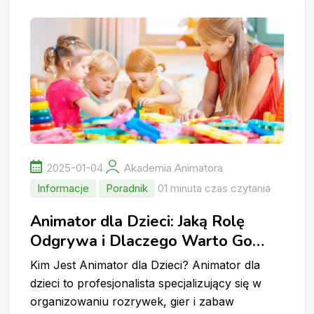
2025-01-04
Akademia Animatora
Informacje
Poradnik
01 minuta czas czytania
Animator dla Dzieci: Jaką Rolę
Odgrywa i Dlaczego Warto Go
Wynająć?
Kim Jest Animator dla Dzieci? Animator dla
dzieci to profesjonalista specjalizujący się w
organizowaniu rozrywek, gier i zabaw