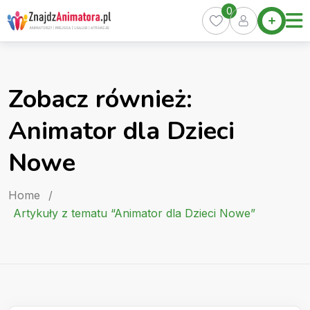
Skip
0
Home
to
Oferty
content
Miasta
0
Zobacz również:
Pakiety
Animator dla Dzieci
Kurs
Animatora
Nowe
Artykuły
Home
/
Artykuły z tematu “Animator dla Dzieci Nowe”