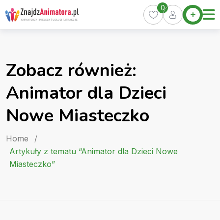
Skip
0
Home
to
Oferty
content
Miasta
0
Zobacz również:
Pakiety
Animator dla Dzieci
Kurs
Animatora
Nowe Miasteczko
Artykuły
Home
/
Artykuły z tematu “Animator dla Dzieci Nowe
Miasteczko”