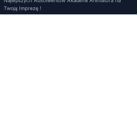
Najlepszych Absolwentów Akademii Animatora na
Twoją Imprezę !
Znajdź Animatora
O Nas
Pakiety
Faq
Reklama
Kontakt