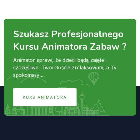
Szukasz Profesjonalnego
Kursu Animatora Zabaw ?
Animator sprawi, że dzieci będą zajęte i
szczęśliwe, Twoi Goście zrelaksowani, a Ty
spokojna/y ...
KURS ANIMATORA