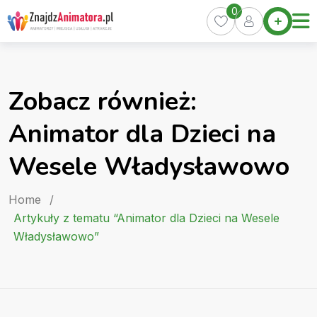
Skip
0
Home
to
Oferty
content
Miasta
0
Zobacz również:
Pakiety
Animator dla Dzieci na
Kurs
Animatora
Wesele Władysławowo
Artykuły
Home
/
Artykuły z tematu “Animator dla Dzieci na Wesele
Władysławowo”