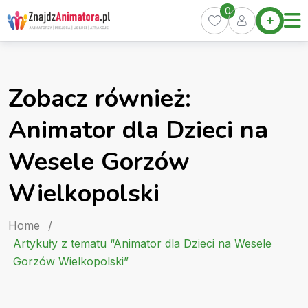
Skip
0
Home
to
Oferty
content
Miasta
0
Zobacz również:
Pakiety
Animator dla Dzieci na
Kurs
Animatora
Wesele Gorzów
Artykuły
Wielkopolski
Home
/
Artykuły z tematu “Animator dla Dzieci na Wesele
Gorzów Wielkopolski”