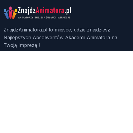
ZnajdzAnimatora.pl to miejsce, gdzie znajdziesz
Najlepszych Absolwentów Akademii Animatora na
Twoją Imprezę !
Znajdź Animatora
O Nas
Pakiety