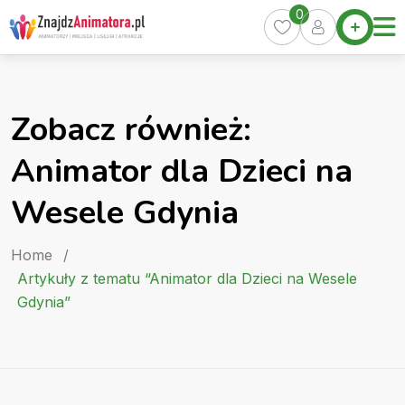
Skip
0
Home
to
Oferty
content
Miasta
0
Zobacz również:
Pakiety
Animator dla Dzieci na
Kurs
Animatora
Wesele Gdynia
Artykuły
Home
/
Artykuły z tematu “Animator dla Dzieci na Wesele
Gdynia”