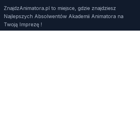
ZnajdzAnimatora.pl to miejsce, gdzie znajdziesz
Najlepszych Absolwentów Akademii Animatora na
Twoją Imprezę !
Znajdź Animatora
O Nas
Pakiety
Faq
Reklama
Kontakt