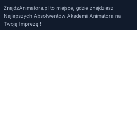
ZnajdzAnimatora.pl to miejsce, gdzie znajdziesz
Najlepszych Absolwentów Akademii Animatora na
Twoją Imprezę !
Znajdź Animatora
O Nas
Pakiety
Faq
Reklama
Kontakt