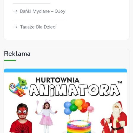
Bańki Mydlane – QJoy
Tauaże Dla Dzieci
Reklama