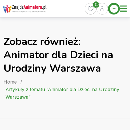
Skip
0
Home
to
Oferty
content
Miasta
0
Zobacz również:
Pakiety
Animator dla Dzieci na
Kurs
Animatora
Urodziny Warszawa
Artykuły
Home
/
Artykuły z tematu “Animator dla Dzieci na Urodziny
Warszawa”