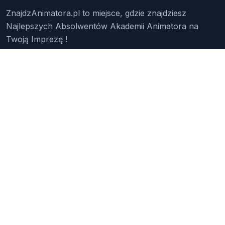
ZnajdzAnimatora.pl to miejsce, gdzie znajdziesz
Najlepszych Absolwentów Akademii Animatora na
Twoją Imprezę !
Znajdź Animatora
O Nas
Pakiety
Faq
Reklama
Kontakt