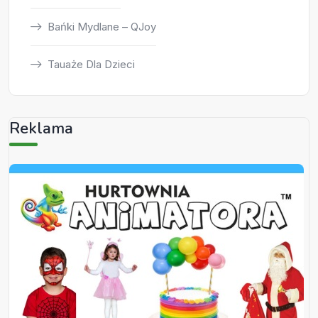
Bańki Mydlane – QJoy
Tauaże Dla Dzieci
Reklama