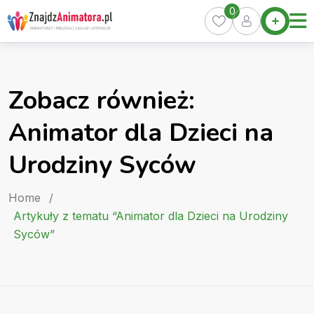
Skip
0
Home
to
Oferty
content
Miasta
0
Zobacz również:
Pakiety
Animator dla Dzieci na
Kurs
Animatora
Urodziny Syców
Artykuły
Home
/
Artykuły z tematu “Animator dla Dzieci na Urodziny
Syców”