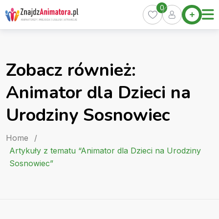
Skip
0
Home
to
Oferty
content
Miasta
0
Zobacz również:
Pakiety
Animator dla Dzieci na
Kurs
Animatora
Urodziny Sosnowiec
Artykuły
Home
/
Artykuły z tematu “Animator dla Dzieci na Urodziny
Sosnowiec”