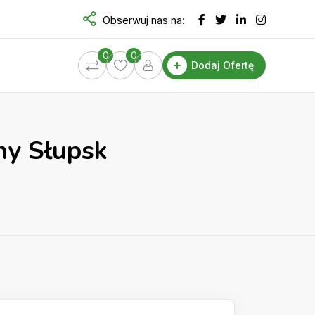
Obserwuj nas na:
0
0
Dodaj Ofertę
ny Słupsk