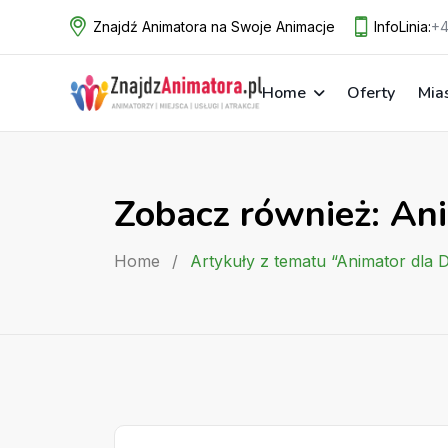
Skip
Znajdź Animatora na Swoje Animacje
InfoLinia:
+4
to
content
Home
Oferty
Mia
Zobacz również: Ani
Home
/
Artykuły z tematu “Animator dla 