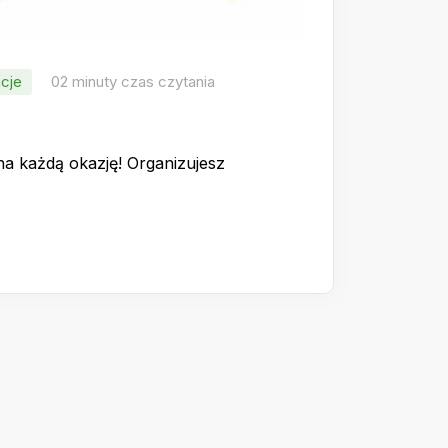
cje
02 minuty czas czytania
na każdą okazję! Organizujesz