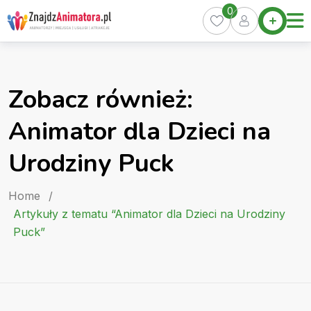
Skip
0
Home
to
Oferty
content
Miasta
0
Zobacz również:
Pakiety
Animator dla Dzieci na
Kurs
Animatora
Urodziny Puck
Artykuły
Home
/
Artykuły z tematu “Animator dla Dzieci na Urodziny
Puck”