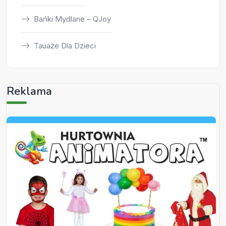
Bańki Mydlane – QJoy
Tauaże Dla Dzieci
Reklama