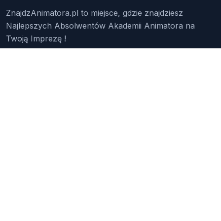
ZnajdzAnimatora.pl to miejsce, gdzie znajdziesz
Najlepszych Absolwentów Akademii Animatora na
Twoją Imprezę !
Znajdź Animatora
O Nas
Pakiety
Faq
Reklama
Kontakt