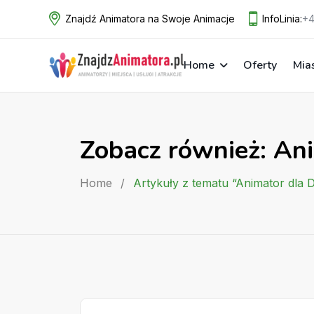
Skip
Znajdź Animatora na Swoje Animacje
InfoLinia:
+4
to
content
Home
Oferty
Mia
Zobacz również: Ani
Home
/
Artykuły z tematu “Animator dla 