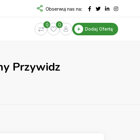
Obserwuj nas na:
0
0
Dodaj Ofertę
iny Przywidz