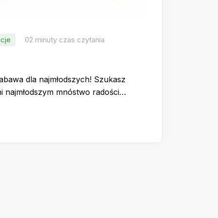
cje
02 minuty czas czytania
zabawa dla najmłodszych! Szukasz
wni najmłodszym mnóstwo radości…