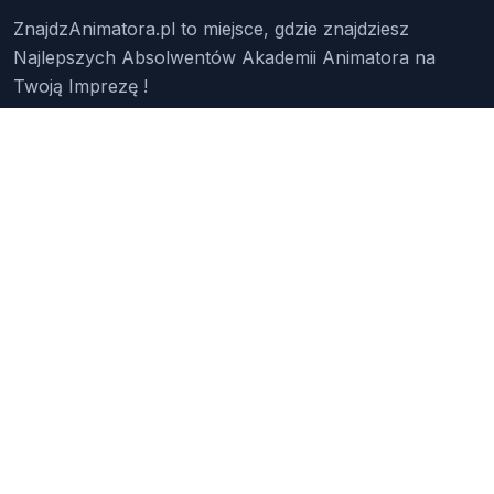
ZnajdzAnimatora.pl to miejsce, gdzie znajdziesz
Najlepszych Absolwentów Akademii Animatora na
Twoją Imprezę !
Znajdź Animatora
O Nas
Pakiety
Faq
Reklama
Kontakt