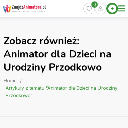
Skip
0
Home
to
Oferty
content
Miasta
0
Zobacz również:
Pakiety
Animator dla Dzieci na
Kurs
Animatora
Urodziny Przodkowo
Artykuły
Home
/
Artykuły z tematu “Animator dla Dzieci na Urodziny
Przodkowo”