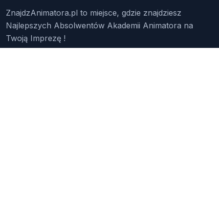
ZnajdzAnimatora.pl to miejsce, gdzie znajdziesz
Najlepszych Absolwentów Akademii Animatora na
Twoją Imprezę !
Znajdź Animatora
O Nas
Pakiety
Faq
Reklama
Kontakt