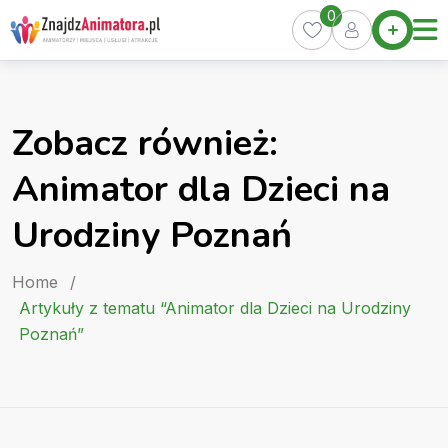
Skip
0
Home
to
Oferty
content
Miasta
0
Zobacz również:
Pakiety
Animator dla Dzieci na
Kurs
Animatora
Urodziny Poznań
Artykuły
Home
/
Artykuły z tematu “Animator dla Dzieci na Urodziny
Poznań”