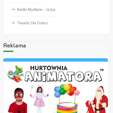
Bańki Mydlane – QJoy
Tauaże Dla Dzieci
Reklama