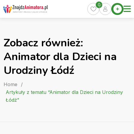
Skip
0
Home
to
Oferty
content
Miasta
0
Zobacz również:
Pakiety
Animator dla Dzieci na
Kurs
Animatora
Urodziny Łódź
Artykuły
Home
/
Artykuły z tematu “Animator dla Dzieci na Urodziny
Łódź”