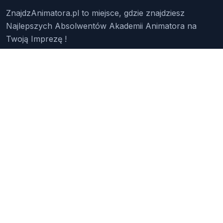
ZnajdzAnimatora.pl to miejsce, gdzie znajdziesz
Najlepszych Absolwentów Akademii Animatora na
Twoją Imprezę !
Znajdź Animatora
O Nas
Pakiety
Faq
Reklama
Kontakt