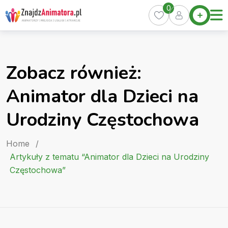
Skip
0
Home
to
Oferty
content
Miasta
0
Zobacz również:
Pakiety
Animator dla Dzieci na
Kurs
Animatora
Urodziny Częstochowa
Artykuły
Home
/
Artykuły z tematu “Animator dla Dzieci na Urodziny
Częstochowa”