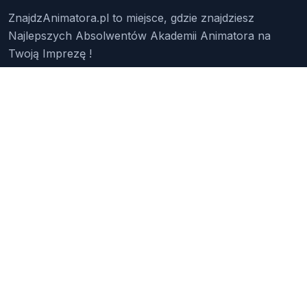
ZnajdzAnimatora.pl to miejsce, gdzie znajdziesz
Najlepszych Absolwentów Akademii Animatora na
Twoją Imprezę !
Znajdź Animatora
O Nas
Pakiety
Faq
Reklama
Kontakt