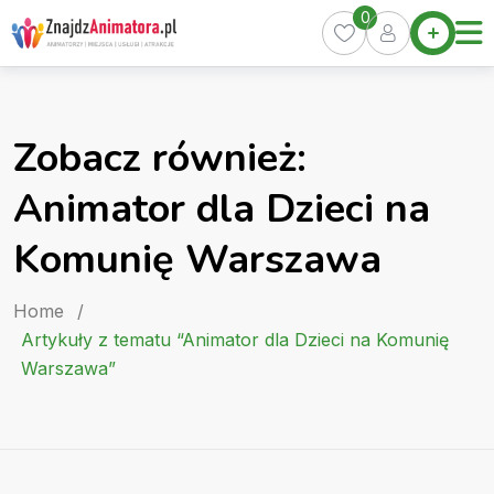
Skip
0
Home
to
Oferty
content
Miasta
0
Zobacz również:
Pakiety
Animator dla Dzieci na
Kurs
Animatora
Komunię Warszawa
Artykuły
Home
/
Artykuły z tematu “Animator dla Dzieci na Komunię
Warszawa”