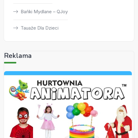
Bańki Mydlane – QJoy
Tauaże Dla Dzieci
Reklama