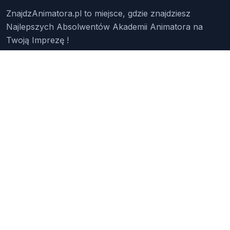
ZnajdzAnimatora.pl to miejsce, gdzie znajdziesz
Najlepszych Absolwentów Akademii Animatora na
Twoją Imprezę !
Znajdź Animatora
O Nas
Pakiety
Faq
Reklama
Kontakt