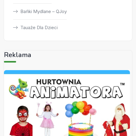
Bańki Mydlane – QJoy
Tauaże Dla Dzieci
Reklama