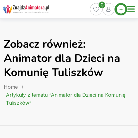
Skip
0
Home
to
Oferty
content
Miasta
0
Zobacz również:
Pakiety
Animator dla Dzieci na
Kurs
Animatora
Komunię Tuliszków
Artykuły
Home
/
Artykuły z tematu “Animator dla Dzieci na Komunię
Tuliszków”