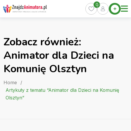
Skip
0
Home
to
Oferty
content
Miasta
0
Zobacz również:
Pakiety
Animator dla Dzieci na
Kurs
Animatora
Komunię Olsztyn
Artykuły
Home
/
Artykuły z tematu “Animator dla Dzieci na Komunię
Olsztyn”