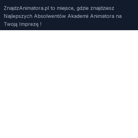
ZnajdzAnimatora.pl to miejsce, gdzie znajdziesz
Najlepszych Absolwentów Akademii Animatora na
Twoją Imprezę !
Znajdź Animatora
O Nas
Pakiety
Faq
Reklama
Kontakt