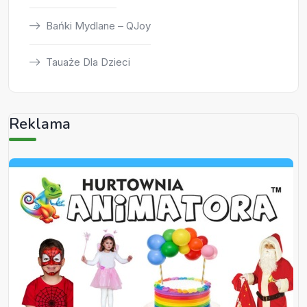
Bańki Mydlane – QJoy
Tauaże Dla Dzieci
Reklama