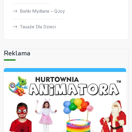
Bańki Mydlane – QJoy
Tauaże Dla Dzieci
Reklama