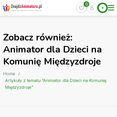
Skip
0
Home
to
Oferty
content
Miasta
0
Zobacz również:
Pakiety
Animator dla Dzieci na
Kurs
Animatora
Komunię Międzyzdroje
Artykuły
Home
/
Artykuły z tematu “Animator dla Dzieci na Komunię
Międzyzdroje”