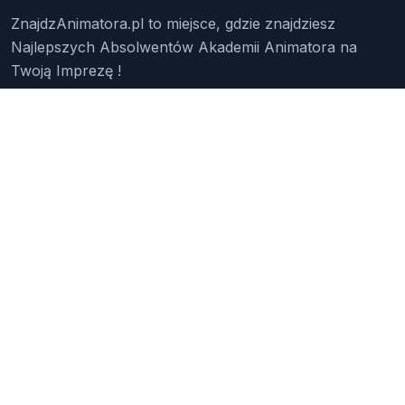
ZnajdzAnimatora.pl to miejsce, gdzie znajdziesz
Najlepszych Absolwentów Akademii Animatora na
Twoją Imprezę !
Znajdź Animatora
O Nas
Pakiety
Faq
Reklama
Kontakt