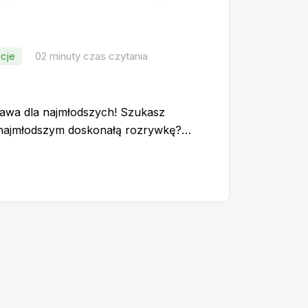
cje
02 minuty czas czytania
bawa dla najmłodszych! Szukasz
i najmłodszym doskonałą rozrywkę?…