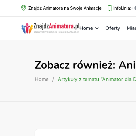
Skip
Znajdź Animatora na Swoje Animacje
InfoLinia:
+4
to
content
Home
Oferty
Mia
Zobacz również: An
Home
/
Artykuły z tematu “Animator dla 