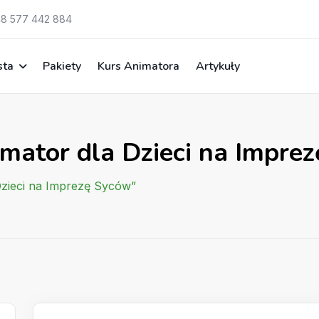
8 577 442 884
sta
Pakiety
Kurs Animatora
Artykuły
imator dla Dzieci na Impre
Dzieci na Imprezę Syców”