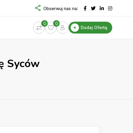
Obserwuj nas na:
0
0
Dodaj Ofertę
zę Syców