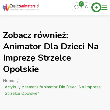
Skip
0
Home
to
Oferty
content
Miasta
0
Zobacz również:
Pakiety
Animator Dla Dzieci Na
Kurs
Animatora
Imprezę Strzelce
Artykuły
Opolskie
Home
/
Artykuły z tematu “Animator Dla Dzieci Na Imprezę
Strzelce Opolskie”