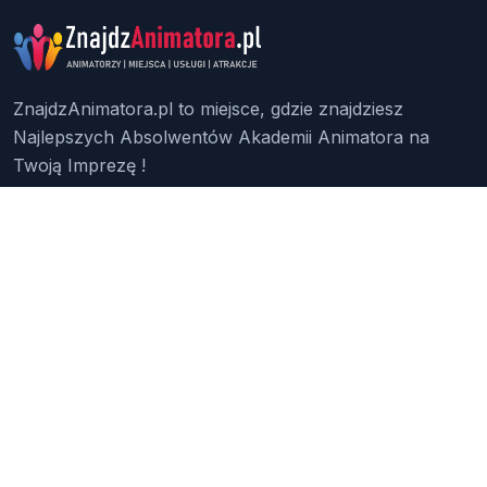
ZnajdzAnimatora.pl to miejsce, gdzie znajdziesz
Najlepszych Absolwentów Akademii Animatora na
Twoją Imprezę !
Znajdź Animatora
O Nas
Pakiety