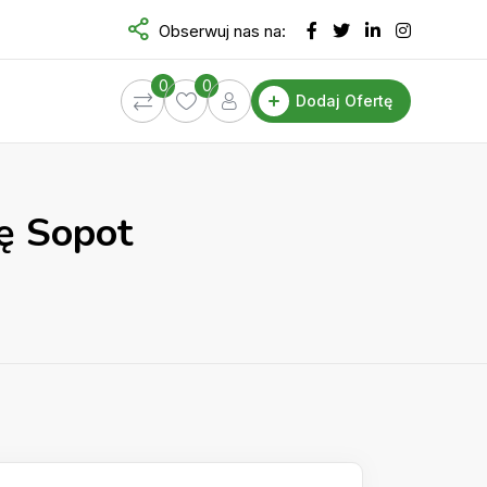
Obserwuj nas na:
0
0
Dodaj Ofertę
zę Sopot