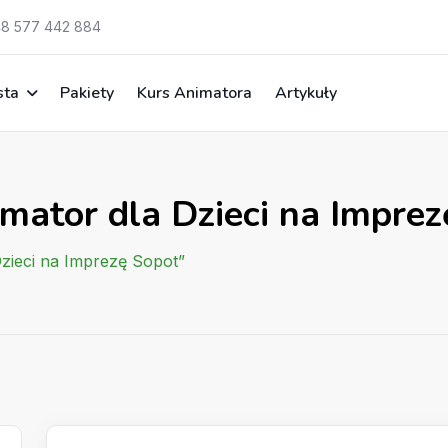
8 577 442 884
sta
Pakiety
Kurs Animatora
Artykuły
mator dla Dzieci na Impre
Dzieci na Imprezę Sopot”