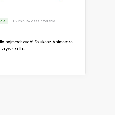
cje
02 minuty czas czytania
dla najmłodszych! Szukasz Animatora
rozrywkę dla…