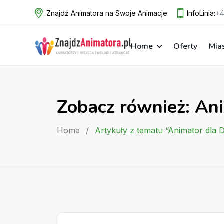
Skip
Znajdź Animatora na Swoje Animacje
InfoLinia:
+4
to
content
Home
Oferty
Mia
Zobacz również: Ani
Home
/
Artykuły z tematu “Animator dla 