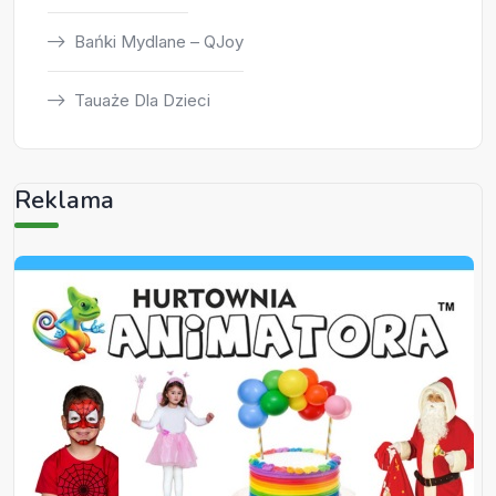
Bańki Mydlane – QJoy
Tauaże Dla Dzieci
Reklama