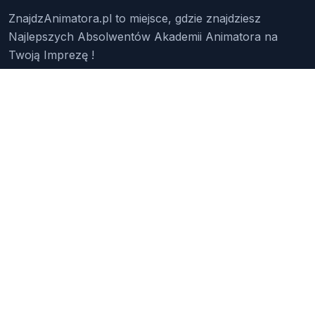
ZnajdzAnimatora.pl to miejsce, gdzie znajdziesz
Najlepszych Absolwentów Akademii Animatora na
Twoją Imprezę !
Znajdź Animatora
O Nas
Pakiety
Faq
Reklama
Kontakt