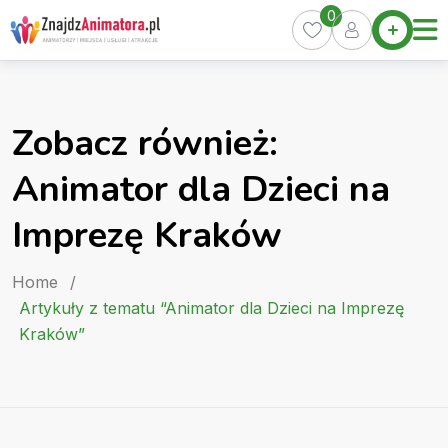
Skip
0
Home
to
Oferty
content
Miasta
0
Zobacz również:
Pakiety
Animator dla Dzieci na
Kurs
Animatora
Imprezę Kraków
Artykuły
Home
/
Artykuły z tematu “Animator dla Dzieci na Imprezę
Kraków”