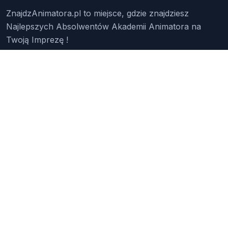
ZnajdzAnimatora.pl to miejsce, gdzie znajdziesz
Najlepszych Absolwentów Akademii Animatora na
Twoją Imprezę !
Znajdź Animatora
O Nas
Pakiety
Faq
Reklama
Kontakt