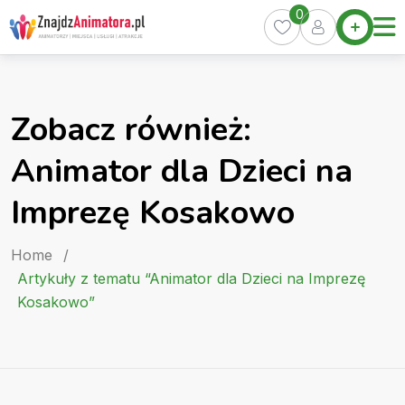
Skip
0
Home
to
Oferty
content
Miasta
0
Zobacz również:
Pakiety
Animator dla Dzieci na
Kurs
Animatora
Imprezę Kosakowo
Artykuły
Home
/
Artykuły z tematu “Animator dla Dzieci na Imprezę
Kosakowo”