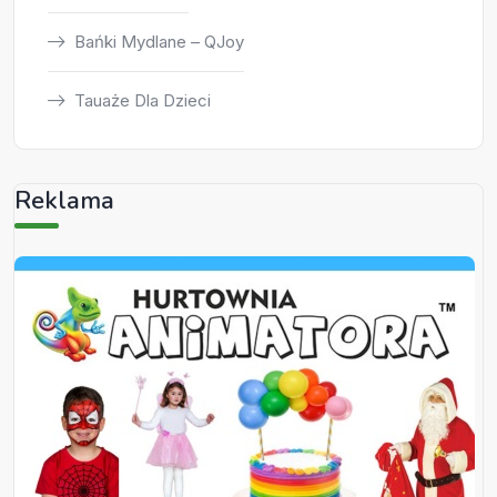
Bańki Mydlane – QJoy
Tauaże Dla Dzieci
Reklama