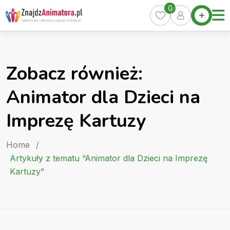
Skip
0
Home
to
Oferty
content
Miasta
0
Zobacz również:
Pakiety
Animator dla Dzieci na
Kurs
Animatora
Imprezę Kartuzy
Artykuły
Home
/
Artykuły z tematu “Animator dla Dzieci na Imprezę
Kartuzy”