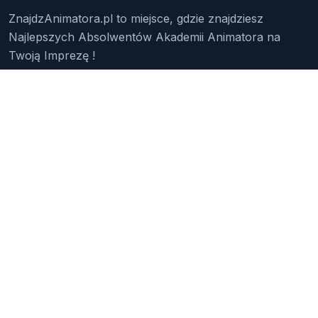
ZnajdzAnimatora.pl to miejsce, gdzie znajdziesz
Najlepszych Absolwentów Akademii Animatora na
Twoją Imprezę !
Znajdź Animatora
O Nas
Pakiety
Faq
Reklama
Kontakt