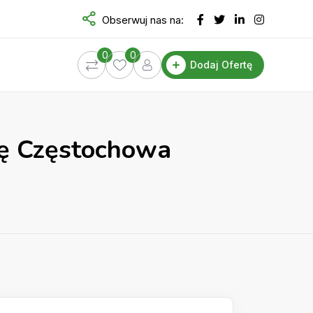
Obserwuj nas na:
0
0
Dodaj Ofertę
zę Częstochowa