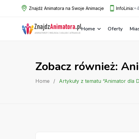
Skip
Znajdź Animatora na Swoje Animacje
InfoLinia:
+4
to
content
Home
Oferty
Mia
Zobacz również: An
Home
/
Artykuły z tematu “Animator dla