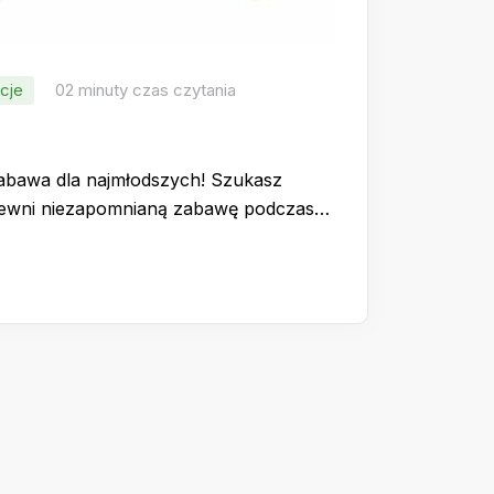
cje
02 minuty czas czytania
zabawa dla najmłodszych! Szukasz
apewni niezapomnianą zabawę podczas…